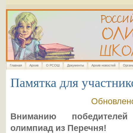
Главная
Архив
О РСОШ
Документы
Архив новостей
Орган
Памятка для участник
Обновлено
Вниманию победителе
олимпиад из Перечня!