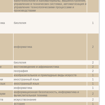
нанотехнологии и наноматериалы, машиностроение,
управление в технических системах, автоматизация и
управление технологическими процессами и
производствами
тика
биология
1
информатика
2
биология
2
ие
востоковедение и африканистика
2
география
2
изобразительное и прикладные виды искусств
1
ки
иностранный язык
1
язык
иностранный язык
1
информатика
1
информационная безопасность, информатика и
ауки
2
вычислительная техника
ств
искусствознание
2
история
1