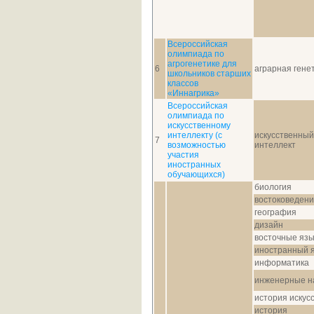
Всероссийская
олимпиада по
агрогенетике для
6
аграрная гене
школьников старших
классов
«Иннагрика»
Всероссийская
олимпиада по
искусственному
интеллекту (с
искусственный
7
возможностью
интеллект
участия
иностранных
обучающихся)
биология
востоковеден
география
дизайн
восточные язы
иностранный 
информатика
инженерные н
история искус
история