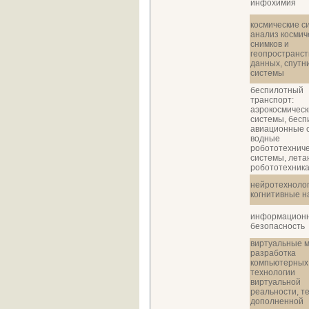
инфохимия
космические с
анализ космич
снимков и
геопространс
данных, спутн
системы
беспилотный
транспорт:
аэрокосмическ
системы, бес
авиационные 
водные
робототехнич
системы, лет
робототехник
нейротехнолог
когнитивные н
информацион
безопасность
виртуальные 
разработка
компьютерных 
технологии
виртуальной
реальности, т
дополненной