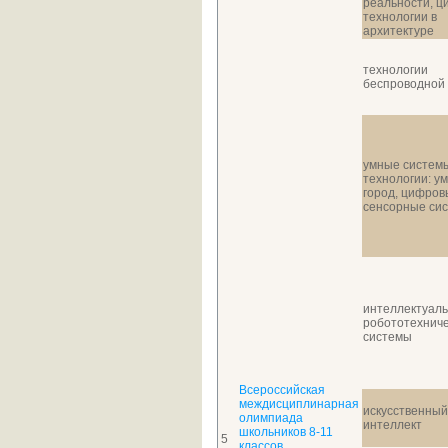
реальности, 
технологии в
архитектуре
технологии
беспроводной 
умные систем
технологии: у
город, цифров
сенсорные си
интеллектуал
робототехнич
системы
Всероссийская
междисциплинарная
искусственный
олимпиада
интеллект
школьников 8-11
5
классов