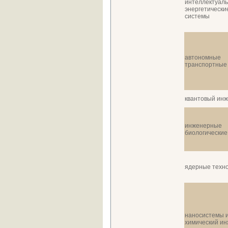
интеллектуал
энергетически
системы
автономные
транспортные
квантовый ин
инженерные
биологические
ядерные техн
наносистемы 
химический ин