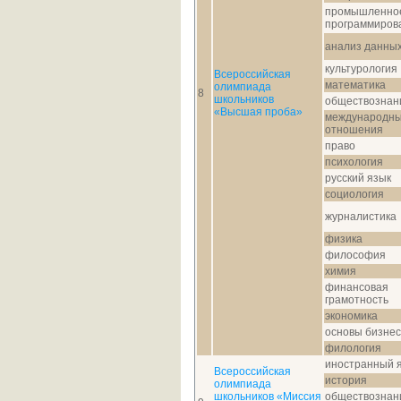
промышленно
программиров
анализ данны
культурология
Всероссийская
математика
олимпиада
8
школьников
обществознан
«Высшая проба»
международн
отношения
право
психология
русский язык
социология
журналистика
физика
философия
химия
финансовая
грамотность
экономика
основы бизне
филология
иностранный 
Всероссийская
история
олимпиада
школьников «Миссия
обществознан