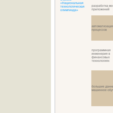
«Национальная
разработка м
технологическая
приложений
олимпиада»
автоматизация
процессов
программная
инженерия в
финансовых
технологиях
большие данн
машинное обу