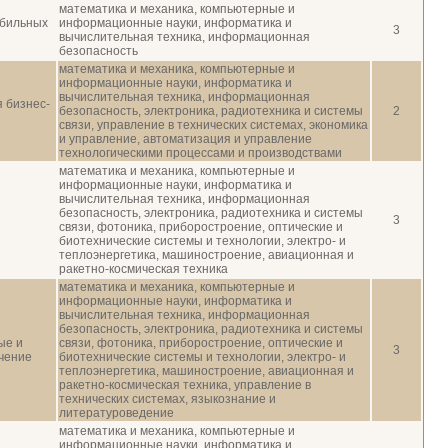
математика и механика, компьютерные и
обильных
информационные науки, информатика и
3
вычислительная техника, информационная
безопасность
математика и механика, компьютерные и
информационные науки, информатика и
вычислительная техника, информационная
 бизнес-
безопасность, электроника, радиотехника и системы
2
связи, управление в технических системах, экономика
и управление, автоматизация и управление
технологическими процессами и производствами
математика и механика, компьютерные и
информационные науки, информатика и
вычислительная техника, информационная
безопасность, электроника, радиотехника и системы
3
связи, фотоника, приборостроение, оптические и
биотехнические системы и технологии, электро- и
теплоэнергетика, машиностроение, авиационная и
ракетно-космическая техника
математика и механика, компьютерные и
информационные науки, информатика и
вычислительная техника, информационная
безопасность, электроника, радиотехника и системы
ые и
связи, фотоника, приборостроение, оптические и
3
чение
биотехнические системы и технологии, электро- и
теплоэнергетика, машиностроение, авиационная и
ракетно-космическая техника, управление в
технических системах, языкознание и
литературоведение
математика и механика, компьютерные и
информационные науки, информатика и