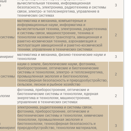
ьные
вычислительная техника, информационная
е
3
безопасность, электроника, радиотехника и системы
связи, электро- и теплоэнергетика, управление в
технических системах
математика и механика, компьютерные и
информационные науки, информатика и
вычислительная техника, электроника, радиотехника
и системы связи, машиностроение, техника и
2
 системы
технологии наземного транспорта, авиационная и
ракетно-космическая техника, аэронавигация и
эксплуатация авиационной и ракетно-космической
техники, управление в технических системах
математика и механика, физико-технические науки и
жиниринг
3
технологии
науки о земле, биологические науки, фотоника,
приборостроение, оптические и биотехнические
системы и технологии, электро- и теплоэнергетика,
2
 системы
промышленная экология и биотехнологии,
техносферная безопасность и природообустройство,
сельское, лесное и рыбное хозяйство
фотоника, приборостроение, оптические и
биотехнические системы и технологии, ядерная
ологии
2
энергетика и технологии, машиностроение,
управление в технических системах
электроника, радиотехника и системы связи,
фотоника, приборостроение, оптические и
биотехнические системы и технологии, химические
технологии, промышленная экология и
и
биотехнологии, техносферная безопасность и
3
жиниринг
природообустройство, технологии материалов,