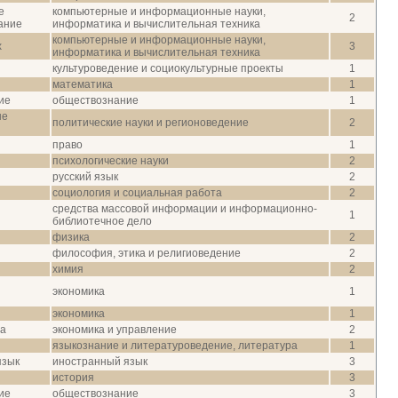
е
компьютерные и информационные науки,
2
ание
информатика и вычислительная техника
компьютерные и информационные науки,
х
3
информатика и вычислительная техника
культуроведение и социокультурные проекты
1
математика
1
ие
обществознание
1
ые
политические науки и регионоведение
2
право
1
психологические науки
2
русский язык
2
социология и социальная работа
2
средства массовой информации и информационно-
1
библиотечное дело
физика
2
философия, этика и религиоведение
2
химия
2
экономика
1
экономика
1
са
экономика и управление
2
языкознание и литературоведение, литература
1
язык
иностранный язык
3
история
3
ие
обществознание
3