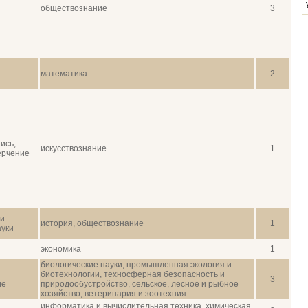
обществознание
3
математика
2
ись,
искусствознание
1
ерчение
 и
история, обществознание
1
ауки
экономика
1
биологические науки, промышленная экология и
биотехнологии, техносферная безопасность и
3
ие
природообустройство, сельское, лесное и рыбное
хозяйство, ветеринария и зоотехния
информатика и вычислительная техника, химическая