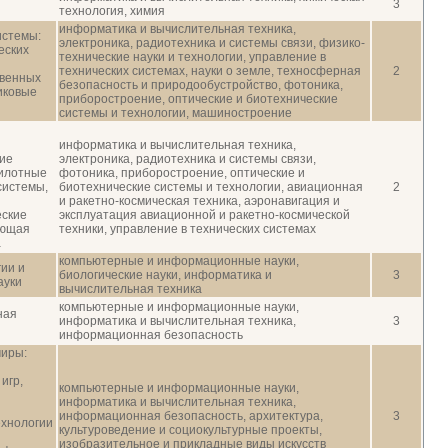
3
технология, химия
информатика и вычислительная техника,
истемы:
электроника, радиотехника и системы связи, физико-
еских
технические науки и технологии, управление в
технических системах, науки о земле, техносферная
2
твенных
безопасность и природообустройство, фотоника,
иковые
приборостроение, оптические и биотехнические
системы и технологии, машиностроение
информатика и вычислительная техника,
ие
электроника, радиотехника и системы связи,
пилотные
фотоника, приборостроение, оптические и
системы,
биотехнические системы и технологии, авиационная
2
и ракетно-космическая техника, аэронавигация и
еские
эксплуатация авиационной и ракетно-космической
ающая
техники, управление в технических системах
а
компьютерные и информационные науки,
ии и
биологические науки, информатика и
3
ауки
вычислительная техника
компьютерные и информационные науки,
ная
информатика и вычислительная техника,
3
информационная безопасность
миры:
игр,
компьютерные и информационные науки,
информатика и вычислительная техника,
информационная безопасность, архитектура,
3
ехнологии
культуроведение и социокультурные проекты,
изобразительное и прикладные виды искусств