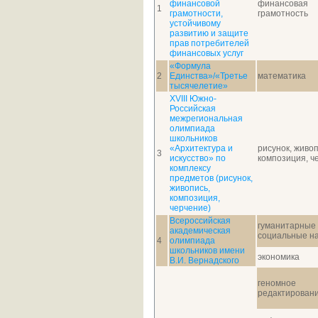
финансовой
финансовая
1
грамотности,
грамотность
устойчивому
развитию и защите
прав потребителей
финансовых услуг
«Формула
2
Единства»/«Третье
математика
тысячелетие»
XVIII Южно-
Российская
межрегиональная
олимпиада
школьников
«Архитектура и
рисунок, живоп
3
искусство» по
композиция, ч
комплексу
предметов (рисунок,
живопись,
композиция,
черчение)
Всероссийская
гуманитарные
академическая
социальные н
4
олимпиада
школьников имени
экономика
В.И. Вернадского
геномное
редактирован