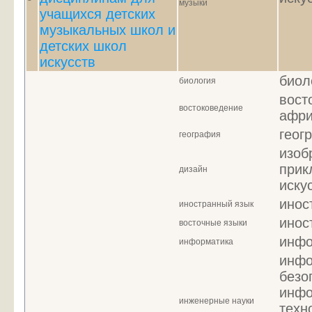
музыки
учащихся детских
музыкальных школ и
детских школ
искусств
биол
биология
вост
востоковедение
афри
геог
география
изоб
прик
дизайн
иску
инос
иностранный язык
инос
восточные языки
инфо
информатика
инфо
безо
инфо
инженерные науки
техн