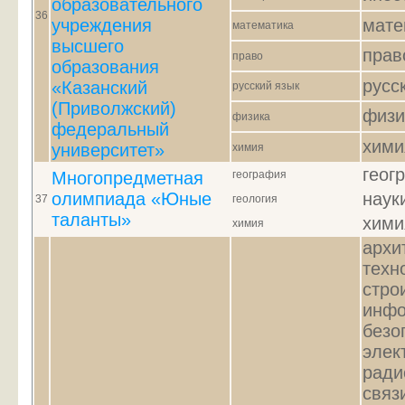
образовательного
36
учреждения
мате
математика
высшего
прав
право
образования
русс
«Казанский
русский язык
(Приволжский)
физи
физика
федеральный
хими
университет»
химия
геог
Многопредметная
география
олимпиада «Юные
наук
37
геология
таланты»
хими
химия
архи
техн
стро
инфо
безо
элек
ради
связ