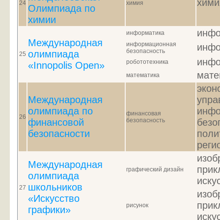
хими
24
химия
Олимпиада по
химии
инфо
информатика
Международная
информационная
инфо
безопасность
олимпиада
25
инфо
робототехника
«Innopolis Open»
мате
математика
экон
Международная
упра
олимпиада по
инфо
финансовая
26
финансовой
безопасность
безо
безопасности
поли
реги
изоб
Международная
прик
графический дизайн
олимпиада
иску
школьников
27
изоб
«Искусство
прик
рисунок
графики»
иску