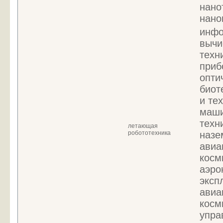
нано
нано
инфо
вычи
техн
приб
опти
биот
и те
маши
техн
летающая
робототехника
назе
авиа
косм
аэро
эксп
авиа
косм
упра