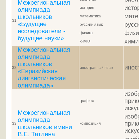
Межрегиональная
исто
история
олимпиада
мате
школьников
математика
31
«Будущие
русс
русский язык
исследователи -
физи
физика
будущее науки»
хими
химия
Межрегиональная
олимпиада
школьников
инос
32
иностранный язык
«Евразийская
лингвистическая
олимпиада»
изоб
прик
графика
иску
Межрегиональная
изоб
олимпиада
прик
33
композиция
школьников имени
иску
В.Е. Татлина