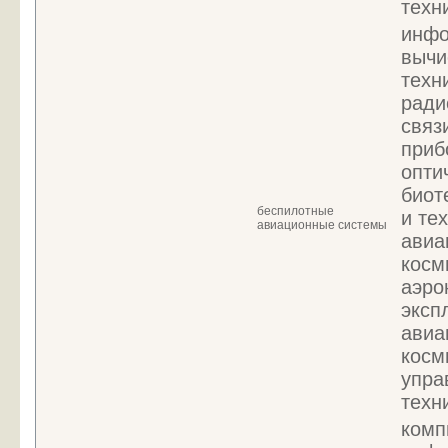
техн
инфо
вычи
техн
ради
связ
приб
опти
биот
беспилотные
и те
авиационные системы
авиа
косм
аэро
эксп
авиа
косм
упра
техн
комп