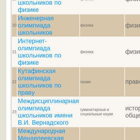
школьников по
физике
Инженерная
олимпиада
физи
20
физика
школьников
Интернет-
олимпиада
физи
21
физика
школьников по
физике
Кутафинская
олимпиада
прав
22
право
школьников по
праву
Междисциплинарная
олимпиада
исто
гуманитарные и
23
школьников имени
социальные науки
обще
В.И. Вернадского
Международная
Менделеевская