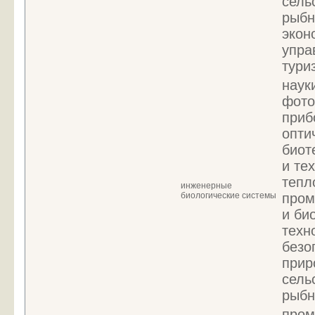
сель
рыбн
экон
упра
тури
наук
фото
приб
опти
биот
и те
тепл
инженерные
биологические системы
пром
и би
техн
безо
прир
сель
рыбн
пром