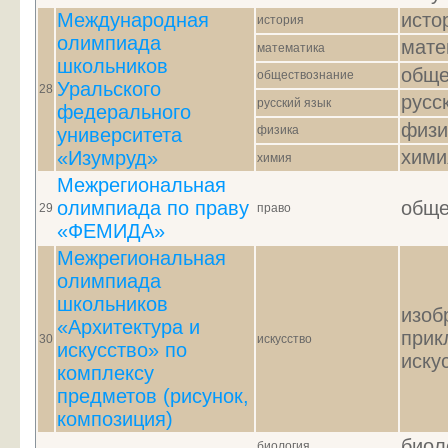
Международная
исто
история
олимпиада
мате
математика
школьников
обще
обществознание
Уральского
28
русс
русский язык
федерального
физи
физика
университета
хими
«Изумруд»
химия
Межрегиональная
олимпиада по праву
обще
29
право
«ФЕМИДА»
Межрегиональная
олимпиада
школьников
изоб
«Архитектура и
прик
30
искусство
искусство» по
иску
комплексу
предметов (рисунок,
композиция)
биол
биология