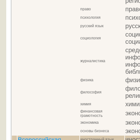
реги
прав
право
псих
психология
русс
русский язык
соци
социология
соци
сред
инфо
журналистика
инфо
библ
физи
физика
фило
философия
рели
хими
химия
финансовая
экон
грамотность
экон
экономика
экон
основы бизнеса
инос
Всероссийская
иностранный язык