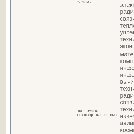
системы
элек
ради
связ
тепл
упра
техн
экон
мате
комп
инфо
инфо
вычи
техн
ради
связ
техн
автономные
транспортные системы
назе
авиа
косм