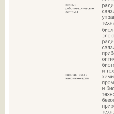
ради
водные
робототехнические
связ
системы
упра
техн
биол
элек
ради
связ
приб
опти
биот
и те
наносистемы и
хими
наноинженерия
пром
и би
техн
безо
прир
техн