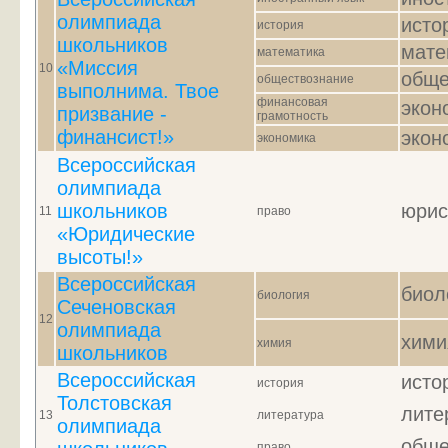
олимпиада
исто
история
школьников
мате
математика
«Миссия
10
обще
обществознание
выполнима. Твое
финансовая
экон
призвание -
грамотность
финансист!»
экон
экономика
Всероссийская
олимпиада
школьников
юрис
11
право
«Юридические
высоты!»
Всероссийская
биол
биология
Сеченовская
12
олимпиада
хими
химия
школьников
Всероссийская
исто
история
Толстовская
лите
13
литература
олимпиада
обще
право