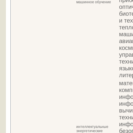
приб
машинное обучение
опти
биот
и те
тепл
маши
авиа
косм
упра
техн
язык
лите
мате
комп
инфо
инфо
вычи
техн
инфо
интеллектуальные
безо
энергетические