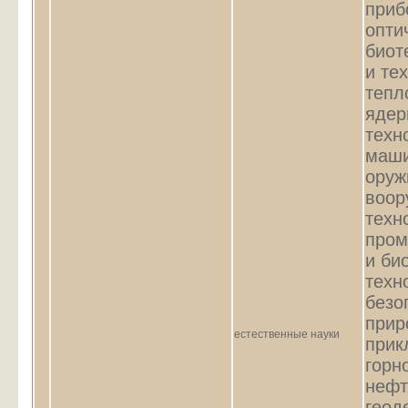
приб
опти
биот
и те
тепл
ядер
техн
маши
оруж
воор
техн
пром
и би
техн
безо
прир
естественные науки
прик
горн
нефт
геод