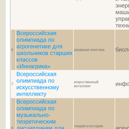
энер
маши
упра
техн
Всероссийская
олимпиада по
агрогенетике для
биол
6
аграрная генетика
школьников старших
классов
«Иннагрика»
Всероссийская
олимпиада по
искусственный
инфо
7
искусственному
интеллект
интеллекту
Всероссийская
олимпиада по
музыкально-
теоретическим
теория и история
дисциплинам для
иску
8