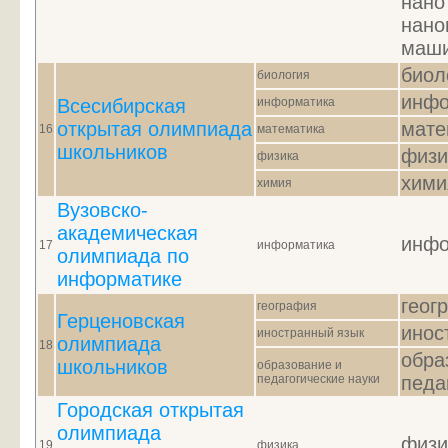
нано
нано
маши
биол
биология
инфо
Всесибирская
информатика
открытая олимпиада
мате
16
математика
школьников
физи
физика
хими
химия
Вузовско-
академическая
инфо
17
информатика
олимпиада по
информатике
геог
география
Герценовская
инос
иностранный язык
олимпиада
18
обра
школьников
образование и
педагогические науки
педа
Городская открытая
олимпиада
физи
19
физика