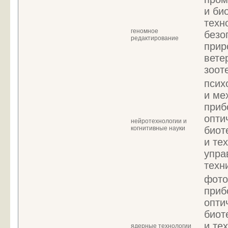
и би
техн
геномное
безо
редактирование
прир
вете
зоот
псих
и ме
приб
опти
нейротехнологии и
когнитивные науки
биот
и те
упра
техн
фото
приб
опти
биот
и те
ядерные технологии