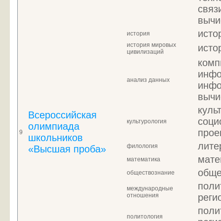
связ
вычи
исто
история
история мировых
исто
цивилизаций
комп
инфо
анализ данных
инфо
вычи
куль
Всероссийская
соци
культурология
олимпиада
прое
9
школьников
лите
филология
«Высшая проба»
мате
математика
обще
обществознание
поли
международные
отношения
реги
поли
политология