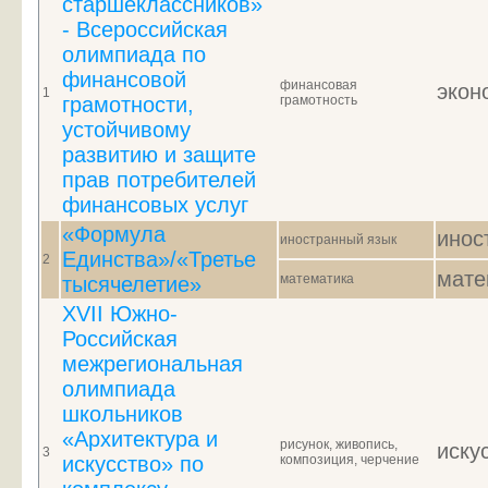
старшеклассников»
- Всероссийская
олимпиада по
финансовой
финансовая
экон
1
грамотности,
грамотность
устойчивому
развитию и защите
прав потребителей
финансовых услуг
«Формула
инос
иностранный язык
Единства»/«Третье
2
мате
математика
тысячелетие»
XVII Южно-
Российская
межрегиональная
олимпиада
школьников
«Архитектура и
рисунок, живопись,
иску
3
искусство» по
композиция, черчение