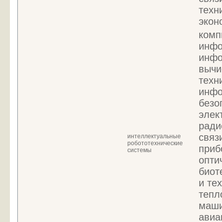
техн
экон
комп
инфо
инфо
вычи
техн
инфо
безо
элек
ради
связ
интеллектуальные
робототехнические
приб
системы
опти
биот
и те
тепл
маши
авиа