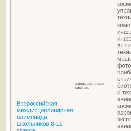
косм
упра
техн
комп
инфо
инфо
вычи
техн
маши
фото
приб
опти
аэрокосмические
биот
системы
и те
авиа
Всероссийская
косм
междисциплинарная
аэро
олимпиада
эксп
школьников 8-11
авиа
5
класса