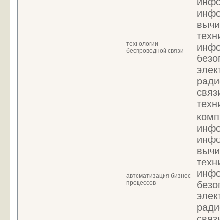
инфо
инфо
вычи
техн
технологии
инфо
беспроводной связи
безо
элек
ради
связ
техн
комп
инфо
инфо
вычи
техн
инфо
автоматизация бизнес-
процессов
безо
элек
ради
связ