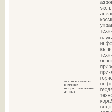
аэро
эксп
авиа
косм
упра
техн
наук
инфо
вычи
техн
безо
прир
прик
горн
анализ космических
нефт
снимков и
геопространственных
геод
данных
техн
кора
водн