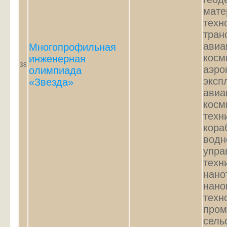
мате
техн
тран
авиа
Многопрофильная
косм
инженерная
38
аэро
олимпиада
эксп
«Звезда»
авиа
косм
техн
кора
водн
упра
техн
нано
нано
техн
пром
сель