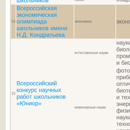
школьников
Всероссийская
экономическая
олимпиада
экон
14
экономика
школьников имени
Н.Д. Кондратьева
наук
биол
естественные науки
пром
и би
фото
приб
Всероссийский
опти
конкурс научных
биот
15
работ школьников
и те
«Юниор»
энер
инженерные науки
физи
наук
техн