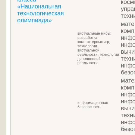
косм
«Национальная
упра
технологическая
техн
олимпиада»
мате
комп
виртуальные миры:
инфо
разработка
компьютерных игр,
инфо
технологии
виртуальной
вычи
реальности, технологии
техн
дополненной
реальности
инфо
безо
мате
комп
инфо
инфо
информационная
безопасность
вычи
техн
инфо
безо