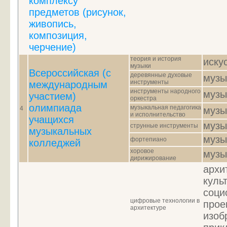
комплексу
предметов (рисунок,
живопись,
композиция,
черчение)
теория и история
иску
музыки
Всероссийская (с
деревянные духовые
музы
инструменты
международным
инструменты народного
музы
участием)
оркестра
олимпиада
музыкальная педагогика
4
музы
и исполнительство
учащихся
музы
струнные инструменты
музыкальных
музы
фортепиано
колледжей
хоровое
музы
дирижирование
архи
куль
соци
цифровые технологии в
прое
архитектуре
изоб