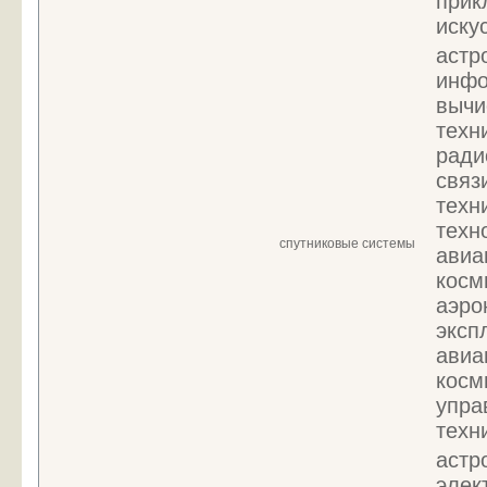
прик
иску
астр
инфо
вычи
техн
ради
связ
техн
техн
спутниковые системы
авиа
косм
аэро
эксп
авиа
косм
упра
техн
астр
элек