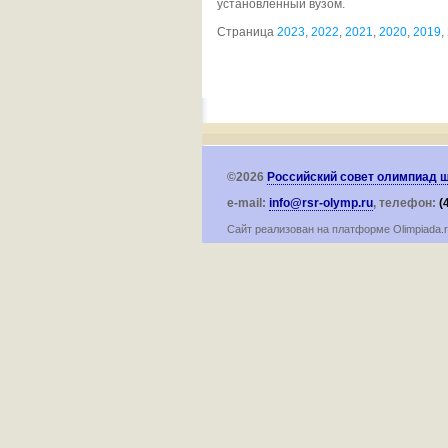
установленный вузом.
Страница
2023
,
2022
,
2021
,
2020
,
2019
,
©2026
Российский совет олимпиад 
e-mail:
info@rsr-olymp.ru
, телефон:
(
Сайт реализован на платформе Olimpiada.