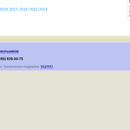
2018
,
2017
,
2016
,
2015
,
2014
.
школьников
495) 939-00-75
ru. Техническая поддержка:
МЦНМО