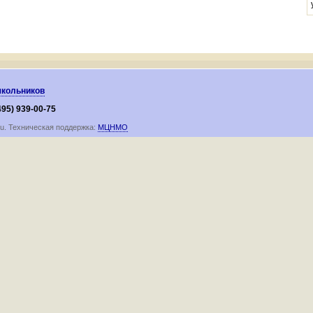
школьников
495) 939-00-75
ru. Техническая поддержка:
МЦНМО