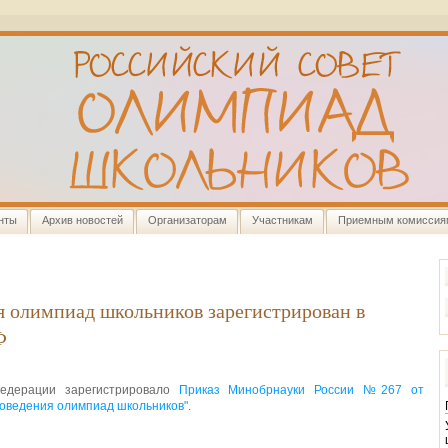
нты
Архив новостей
Организаторам
Участникам
Приемным комиссия
 олимпиад школьников зарегистрирован в
Ф
Федерации зарегистрировало
Приказ Минобрнауки России №267 от
роведения олимпиад школьников"
.