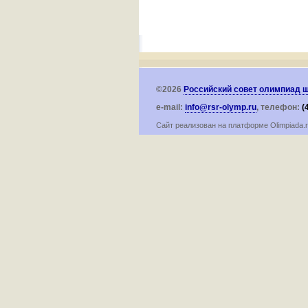
©2026
Российский совет олимпиад 
e-mail:
info@rsr-olymp.ru
, телефон:
(
Сайт реализован на платформе Olimpiada.