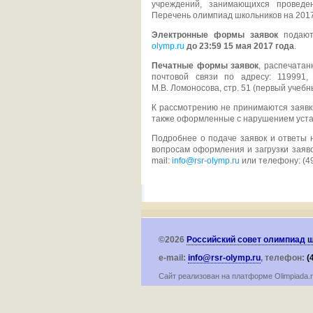
учреждений, занимающихся проведе
Перечень олимпиад школьников на 2017
Электронные формы заявок
подают
olymp.ru
до 23:59 15 мая 2017 года
.
Печатные формы заявок
, распечата
почтовой связи по адресу: 119991,
М.В. Ломоносова, стр. 51 (первый учебн
К рассмотрению не принимаются заявк
также оформленные с нарушением уста
Подробнее о подаче заявок и ответы
вопросам оформления и загрузки заяв
mail:
info@rsr-olymp.ru
или телефону: (49
©2026
Российский совет олимпиад 
e-mail:
info@rsr-olymp.ru
, телефон:
(
Сайт реализован на платформе Olimpiada.