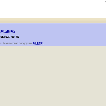
школьников
495) 939-00-75
ru. Техническая поддержка:
МЦНМО