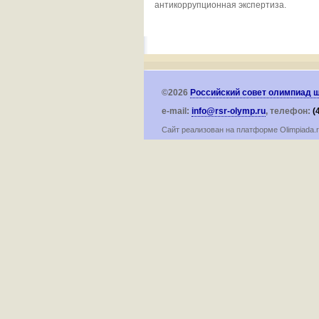
антикоррупционная экспертиза.
©2026
Российский совет олимпиад 
e-mail:
info@rsr-olymp.ru
, телефон:
(
Сайт реализован на платформе Olimpiada.