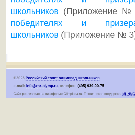
школьников
(Приложение №
победителях и призер
школьников
(Приложение № 3)
©2026
Российский совет олимпиад школьников
e-mail:
info@rsr-olymp.ru
, телефон:
(495) 939-00-75
Сайт реализован на платформе Olimpiada.ru. Техническая поддержка:
МЦНМ